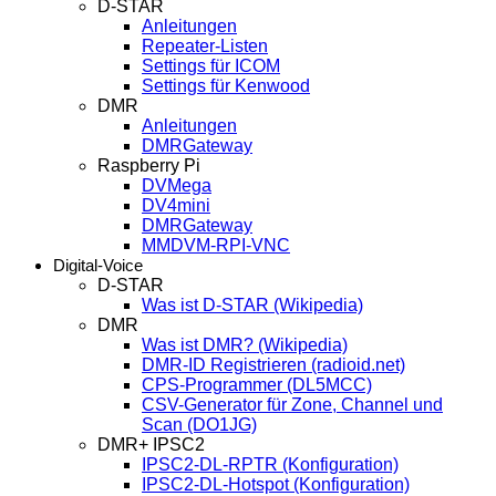
D-STAR
Anleitungen
Repeater-Listen
Settings für ICOM
Settings für Kenwood
DMR
Anleitungen
DMRGateway
Raspberry Pi
DVMega
DV4mini
DMRGateway
MMDVM-RPI-VNC
Digital-Voice
D-STAR
Was ist D-STAR (Wikipedia)
DMR
Was ist DMR? (Wikipedia)
DMR-ID Registrieren (radioid.net)
CPS-Programmer (DL5MCC)
CSV-Generator für Zone, Channel und
Scan (DO1JG)
DMR+ IPSC2
IPSC2-DL-RPTR (Konfiguration)
IPSC2-DL-Hotspot (Konfiguration)