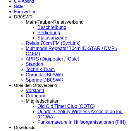
OV-Abend
Bilder
Funkwetter
DB0SWR
Main-Tauber-Relaisverbund
Beschreibung
Bedienung
Statusanzeige
Relais 70cm FM (SvxLink)
Multimode Repeater 70cm (D-STAR / DMR /
C4FM)
APRS (Digipeater / iGate)
Standort
Technik-Team
Chronik DB0SWR
Spende DB0SWR
Über den Ortsverband
Vorstand
Gründung
Mitgliedschaften
Old Old Timer Club (OOTC)
Quarter Century Wireless Association Inc.
(QCWA)
Funkamateure in Hilfsorganisationen (FIH)
Downloads