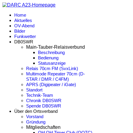
Home
Aktuelles
OV-Abend
Bilder
Funkwetter
DB0SWR
Main-Tauber-Relaisverbund
Beschreibung
Bedienung
Statusanzeige
Relais 70cm FM (SvxLink)
Multimode Repeater 70cm (D-
STAR / DMR / C4FM)
APRS (Digipeater / iGate)
Standort
Technik-Team
Chronik DB0SWR
Spende DB0SWR
Über den Ortsverband
Vorstand
Gründung
Mitgliedschaften
Old Old Timer Club (OOTC)