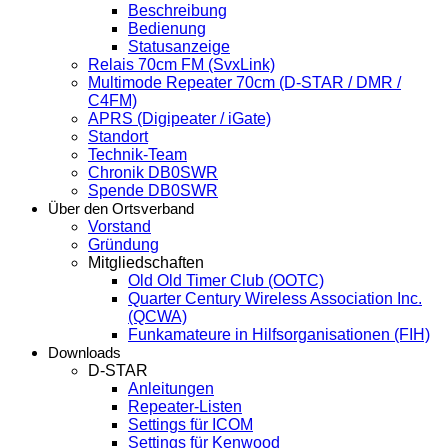
Beschreibung
Bedienung
Statusanzeige
Relais 70cm FM (SvxLink)
Multimode Repeater 70cm (D-STAR / DMR /
C4FM)
APRS (Digipeater / iGate)
Standort
Technik-Team
Chronik DB0SWR
Spende DB0SWR
Über den Ortsverband
Vorstand
Gründung
Mitgliedschaften
Old Old Timer Club (OOTC)
Quarter Century Wireless Association Inc.
(QCWA)
Funkamateure in Hilfsorganisationen (FIH)
Downloads
D-STAR
Anleitungen
Repeater-Listen
Settings für ICOM
Settings für Kenwood