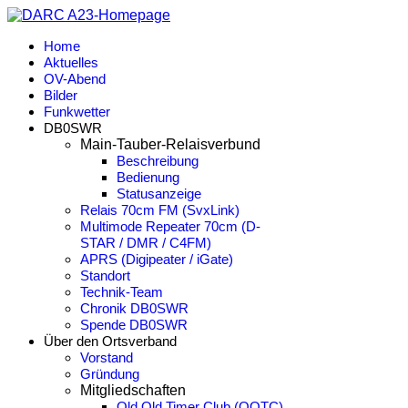
Home
Aktuelles
OV-Abend
Bilder
Funkwetter
DB0SWR
Main-Tauber-Relaisverbund
Beschreibung
Bedienung
Statusanzeige
Relais 70cm FM (SvxLink)
Multimode Repeater 70cm (D-
STAR / DMR / C4FM)
APRS (Digipeater / iGate)
Standort
Technik-Team
Chronik DB0SWR
Spende DB0SWR
Über den Ortsverband
Vorstand
Gründung
Mitgliedschaften
Old Old Timer Club (OOTC)