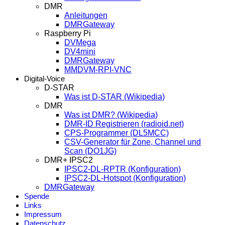
DMR
Anleitungen
DMRGateway
Raspberry Pi
DVMega
DV4mini
DMRGateway
MMDVM-RPI-VNC
Digital-Voice
D-STAR
Was ist D-STAR (Wikipedia)
DMR
Was ist DMR? (Wikipedia)
DMR-ID Registrieren (radioid.net)
CPS-Programmer (DL5MCC)
CSV-Generator für Zone, Channel und
Scan (DO1JG)
DMR+ IPSC2
IPSC2-DL-RPTR (Konfiguration)
IPSC2-DL-Hotspot (Konfiguration)
DMRGateway
Spende
Links
Impressum
Datenschutz