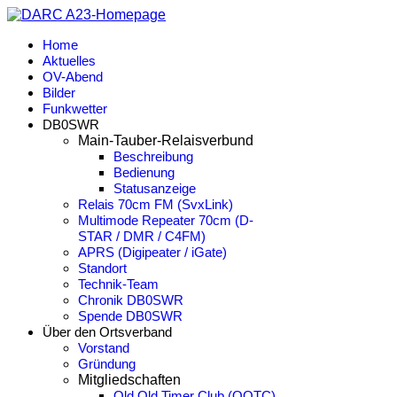
Home
Aktuelles
OV-Abend
Bilder
Funkwetter
DB0SWR
Main-Tauber-Relaisverbund
Beschreibung
Bedienung
Statusanzeige
Relais 70cm FM (SvxLink)
Multimode Repeater 70cm (D-
STAR / DMR / C4FM)
APRS (Digipeater / iGate)
Standort
Technik-Team
Chronik DB0SWR
Spende DB0SWR
Über den Ortsverband
Vorstand
Gründung
Mitgliedschaften
Old Old Timer Club (OOTC)