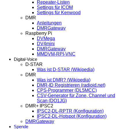
Repeater-Listen
Settings für ICOM
Settings für Kenwood
DMR
Anleitungen
DMRGateway
Raspberry Pi
DVMega
DV4mini
DMRGateway
MMDVM-RPI-VNC
Digital-Voice
D-STAR
Was ist D-STAR (Wikipedia)
DMR
Was ist DMR? (Wikipedia)
DMR-ID Registrieren (radioid.net)
CPS-Programmer (DL5MCC)
CSV-Generator für Zone, Channel und
Scan (DO1JG)
DMR+ IPSC2
IPSC2-DL-RPTR (Konfiguration)
IPSC2-DL-Hotspot (Konfiguration)
DMRGateway
Spende