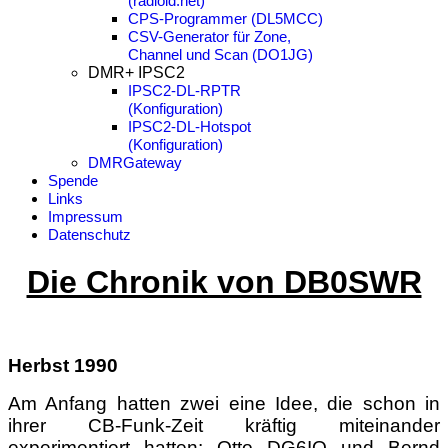
(radioid.net)
CPS-Programmer (DL5MCC)
CSV-Generator für Zone,
Channel und Scan (DO1JG)
DMR+ IPSC2
IPSC2-DL-RPTR
(Konfiguration)
IPSC2-DL-Hotspot
(Konfiguration)
DMRGateway
Spende
Links
Impressum
Datenschutz
Die Chronik von DB0SWR
Herbst 1990
Am Anfang hatten zwei eine Idee, die schon in
ihrer CB-Funk-Zeit kräftig miteinander
experimentiert hatten: Otto DG6IQ und Bernd