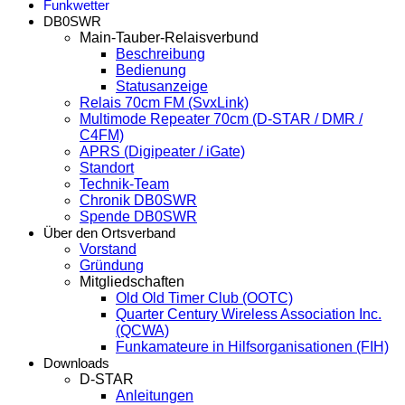
Funkwetter
DB0SWR
Main-Tauber-Relaisverbund
Beschreibung
Bedienung
Statusanzeige
Relais 70cm FM (SvxLink)
Multimode Repeater 70cm (D-STAR / DMR /
C4FM)
APRS (Digipeater / iGate)
Standort
Technik-Team
Chronik DB0SWR
Spende DB0SWR
Über den Ortsverband
Vorstand
Gründung
Mitgliedschaften
Old Old Timer Club (OOTC)
Quarter Century Wireless Association Inc.
(QCWA)
Funkamateure in Hilfsorganisationen (FIH)
Downloads
D-STAR
Anleitungen